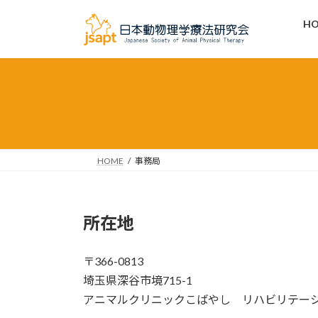
コ
ナ
H
ン
ビ
テ
ゲ
ン
ー
ツ
シ
へ
ョ
ス
ン
キ
に
ッ
移
プ
動
HOME
事務局
所在地
〒366-0813
埼玉県深谷市境715-1
アニマルクリニックこばやし リハビリテー